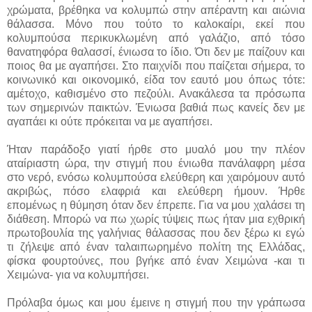
χρώματα, βρέθηκα να κολυμπώ στην απέραντη και αιώνια
θάλασσα. Μόνο που τούτο το καλοκαίρι, εκεί που
κολυμπούσα περικυκλωμένη από γαλάζιο, από τόσο
θανατηφόρα θαλασσί, ένιωσα το ίδιο. Ότι δεν με παίζουν και
ποιος θα με αγαπήσει. Στο παιχνίδι που παίζεται σήμερα, το
κοινωνικό και οικονομικό, είδα τον εαυτό μου όπως τότε:
αμέτοχο, καθισμένο στο πεζούλι. Ανακάλεσα τα πρόσωπα
των σημερινών παικτών. Ένιωσα βαθιά πως κανείς δεν με
αγαπάει κι ούτε πρόκειται να με αγαπήσει.
Ήταν παράδοξο γιατί ήρθε στο μυαλό μου την πλέον
αταίριαστη ώρα, την στιγμή που ένιωθα πανάλαφρη μέσα
στο νερό, ενόσω κολυμπούσα ελεύθερη και χαιρόμουν αυτό
ακριβώς, πόσο ελαφριά και ελεύθερη ήμουν. Ήρθε
επομένως η θύμηση όταν δεν έπρεπε. Για να μου χαλάσει τη
διάθεση. Μπορώ να πω χωρίς τύψεις πως ήταν μια εχθρική
πρωτοβουλία της γαλήνιας θάλασσας που δεν ξέρω κι εγώ
τι ζήλεψε από έναν ταλαιπωρημένο πολίτη της Ελλάδας,
φίσκα φουρτούνες, που βγήκε από έναν Χειμώνα -και τι
Χειμώνα- για να κολυμπήσει.
Πρόλαβα όμως και μου έμεινε η στιγμή που την γράπωσα