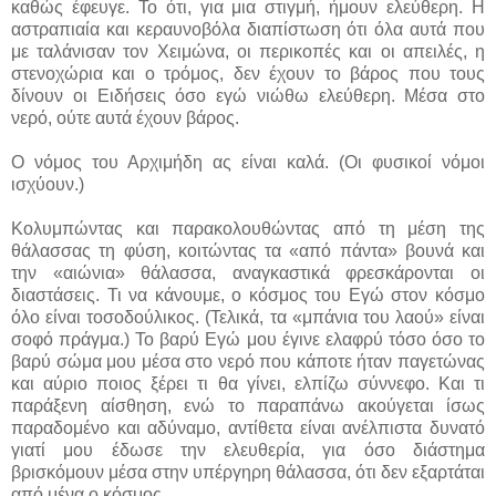
καθώς έφευγε. Το ότι, για μια στιγμή, ήμουν ελεύθερη. Η
αστραπιαία και κεραυνοβόλα διαπίστωση ότι όλα αυτά που
με ταλάνισαν τον Χειμώνα, οι περικοπές και οι απειλές, η
στενοχώρια και ο τρόμος, δεν έχουν το βάρος που τους
δίνουν οι Ειδήσεις όσο εγώ νιώθω ελεύθερη. Μέσα στο
νερό, ούτε αυτά έχουν βάρος.
Ο νόμος του Αρχιμήδη ας είναι καλά. (Οι φυσικοί νόμοι
ισχύουν.)
Κολυμπώντας και παρακολουθώντας από τη μέση της
θάλασσας τη φύση, κοιτώντας τα «από πάντα» βουνά και
την «αιώνια» θάλασσα, αναγκαστικά φρεσκάρονται οι
διαστάσεις. Τι να κάνουμε, ο κόσμος του Εγώ στον κόσμο
όλο είναι τοσοδούλικος. (Τελικά, τα «μπάνια του λαού» είναι
σοφό πράγμα.) Το βαρύ Εγώ μου έγινε ελαφρύ τόσο όσο το
βαρύ σώμα μου μέσα στο νερό που κάποτε ήταν παγετώνας
και αύριο ποιος ξέρει τι θα γίνει, ελπίζω σύννεφο. Και τι
παράξενη αίσθηση, ενώ το παραπάνω ακούγεται ίσως
παραδομένο και αδύναμο, αντίθετα είναι ανέλπιστα δυνατό
γιατί μου έδωσε την ελευθερία, για όσο διάστημα
βρισκόμουν μέσα στην υπέργηρη θάλασσα, ότι δεν εξαρτάται
από μένα ο κόσμος.