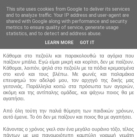
This site uses cookies from Google to deliver its services
Noelle Baxer
and to analyze traffic. Your IP address and user-agent are
shared with Google along with performance and security
metrics to ensure quality of service, generate usage
statistics, and to detect and address abuse.
Κυριακή 11 Σεπτεμβρίου 2011
Μια βρεγμένη κουκκίδα στο σύμπαν
LEARN MORE
GOT IT
Κάθομαι στο πεζούλι και παρακολουθώ τα αγόρια που
παίζουν μπάλα. Εγώ είμαι μικρή και κορίτσι, δεν με παίζουν.
Κάθομαι, λοιπόν, ψηλά στο πεζούλι με τα πόδια κρεμασμένα
στο κενό και τους βλέπω. Με φωνές και παλαμάκια
επευφημώ τον αδελφό μου, τον αρχηγό της δικής μας
γειτονιάς. Παράλληλα κοιτώ στα πρόσωπα των αγοριών,
ακόμη και της αντίπαλης ομάδας, και ψάχνω ποιος θα με
αγαπήσει.
Από όλη τούτη την παλιά θύμηση των παιδικών χρόνων,
αυτό έμεινε. Το ότι δεν με παίζουν και ποιος θα με αγαπήσει.
Κάνοντας ο χρόνος γκελ σαν ένα μεγάλο ουράνιο τόξο, τέλος
πάντων με μια πανομοιότυπη καμπύλη γραμμή γεμάτη