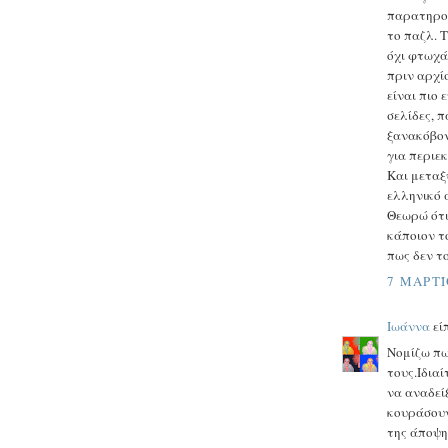
παρατηρού
το παζλ. Τ
όχι φτωχά
πριν αρχί
είναι πιο
σελίδες, 
ξανακόβον
για περιε
Και μεταξ
ελληνικό 
Θεωρώ ότι
κάποιον τ
πως δεν τ
7 ΜΑΡΤΊ
Ιωάννα
είπ
Νομίζω πω
τους.Ιδια
να αναδεί
κουράσουν
της άποψη