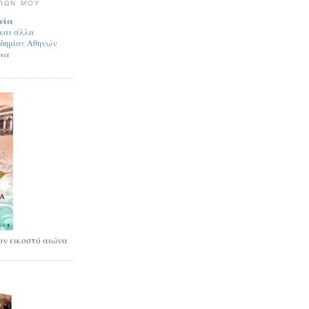
ΓΊΩΝ ΜΟΥ
νία
 και άλλα
αδημίας Αθηνών
νια
ν εικοστό αιώνα