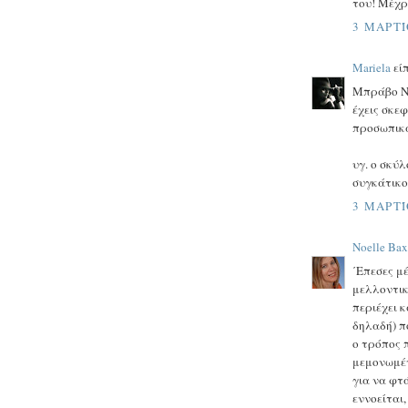
του! Μέχρ
3 ΜΑΡΤΊ
Mariela
είπ
Μπράβο Νο
έχεις σκεφ
προσωπικά
υγ. ο σκύλ
συγκάτικοι
3 ΜΑΡΤΊ
Noelle Bax
΄Επεσες μ
μελλοντικ
περιέχει κ
δηλαδή) π
ο τρόπος 
μεμονωμέν
για να φτ
εννοείται