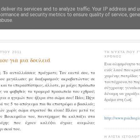
deliver its services and to analyze traffic. Your IP address and 
formance and security metrics to ensure quality of service, gen
abuse.
NOELLE BAXER
ΤΊΟΥ 2011
ΤΗ ΝΎΧΤΑ ΠΟΥ Γ
ΧΡΌΝΟΣ
μου για μια δουλειά
Ενα αλησμόνητο τα
ενός λαού που κρατ
; Το ανταλλάσσεις πράγματι; Τον εαυτό σου, το
χαμένης πατρίδας τ
που μεγάλωσες με διαξιφισμούς ακροβατώντας σε
ταυτόχρονα,το πορ
α και το υπερασπίστηκες, άλλοτε, με μάχες πρόσωπο
σύγχρονης γυναίκας
ς να φοβηθείς το τρομερό προσωπείο του εχθρού;
δύναμη να χαράξει 
γινε ο ηγεμών που ήξερα στο σώμα σου! Πάει; Πήγε
δρόμο στη ζωή.
ά τις 5 το απόγευμα πια θα επιστρέφει ο βασιλιάς;
ών χωρίς σώμα στρατού θα είναι! Πλέον μετά τις
ον Βουκεφάλα του, παντέρημος θα καλπάζει στα
http://www.psichogio
άχης που έχουν καλύψει άγριες ανεμώνες
ν σκιά του.
Η ΛΊΣΤΑ ΙΣΤΟΛΟ