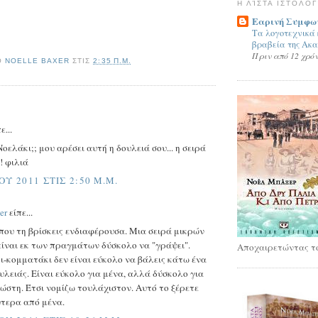
Η ΛΊΣΤΑ ΙΣΤΟΛΟ
Εαρινή Συμφω
Τα λογοτεχνικά
βραβεία της Ακ
Πριν από 12 χρό
Ό
NOELLE BAXER
ΣΤΙΣ
2:35 Π.Μ.
ε...
Νοελάκι;; μου αρέσει αυτή η δουλειά σου... η σειρά
! φιλιά
ΟΥ 2011 ΣΤΙΣ 2:50 Μ.Μ.
er
είπε...
που τη βρίσκεις ενδιαφέρουσα. Μια σειρά μικρών
είναι εκ των πραγμάτων δύσκολο να "γράψει".
Αποχαιρετώντας το
-κομματάκι δεν είναι εύκολο να βάλεις κάτω ένα
υλειάς. Είναι εύκολο για μένα, αλλά δύσκολο για
ώστη. Έτσι νομίζω τουλάχιστον. Αυτό το ξέρετε
ύτερα από μένα.