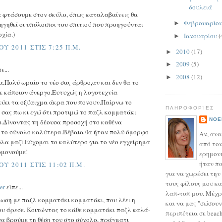
δουλειά
να φτάσουμε στον σκύλο, όπως καταλαβαίνεις θα
Φεβρουαρίο
►
ηγηθεί οι υπόλοιποι του σπιτιού που προηγούνται
χία.)
Ιανουαρίου
(
►
ΟΥ 2011 ΣΤΙΣ 7:25 Π.Μ.
2010
(17)
►
2009
(5)
►
ε...
2008
(12)
►
.Πολύ ωραίο το νέο σας άρθρο,αν και δεν θα το
ε κάποιον άνεργο.Ευτυχώς η λογοτεχνία
ύει τα οξύαιχμα άκρα που πονουν.Παίρνω το
ΠΛΗΡΟΦΟΡΊΕΣ
 σας πω κι εγώ ότι προτιμώ το παζλ κομματάκι
NOE
.Δίνοντας τη δέουσα προσοχή στο καθένα
το σύνολο καλύτερα.Βέβαια θα ήταν πολύ όμορφο
Αν, αν
όλα μαζί.Εύχομαι το καλύτερο για το νέο εγχείρημα
από τον
ομονούμε!
ερημονή
ήταν πο
ΟΥ 2011 ΣΤΙΣ 11:02 Π.Μ.
για να χωρέσει την
τους φίλους μου κα
er
είπε...
λαπ-τοπ μου. Μέχρ
ωση με παζλ κομματάκι κομματάκι, που λέει η
και να μας "σώσουν
ου άρεσε. Κοιτώντας το κάθε κομματάκι παζλ καλά-
περιπέτεια σε beach 
να βρούμε τη θέση του στο σύνολο, πράγματι