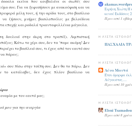
όοοολα εκείνα που κουβαλάνε οι σιωπές σου
akamas.wordpre
εύμα σου. Για να ξεφυσήσουν με ανακούφιση και να
Ειρήνη Χιώτη Η 
ρυφερά μέλη τους, ή την αρίδα τους, στο βασίλειο
κενού Εκδόσεις 
Πριν από 1 εβδο
ς να ζήσουν, μνήμες βασιλοπούλες με βελούδινα
τα εποχής και ροδαλά τριανταφυλλένια μάγουλα.
τη δουλειά στην άκρη στο τραπέζι. Λιμπιστική
Η ΛΊΣΤΑ ΙΣΤΟΛΟ
ρπάζεις; Κάτω το χέρι σου, δεν τα ‘παμε ακόμη! Δεν
ΠΑΣΧΑΛΙΑ ΤΡ
εριέχει το βασίλειό σου, τι έχεις από τον εαυτό σου
 να πάρεις;
Η ΛΊΣΤΑ ΙΣΤΟΛΟ
ειό» σου πίσω στην τσέπη σου. Δεν θα το πάρω. Δεν
Λένα Μαντά
ν το κατάλαβες, δεν έχεις πλέον βασίλειο να
Έτσι όμορφα έκλ
Αύγουστος.....
Πριν από 10 χρό
ώριο
ονομία με τον εαυτό μας;
Η ΛΊΣΤΑ ΙΣΤΟΛΟ
νά μου για την ανεργία
Eleni Tsamadou
Πριν από 8 χρόν