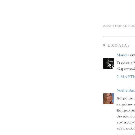
ΑΝΑΡΤΉΘΗΚΕ ΑΠ
9 ΣΧΌΛΙΑ:
Mariela
είπ
Τι κάνεις 
όλη εννοώ
2 ΜΑΡΤΊ
Noelle Bax
Χαίρομαι 
κειμένων 
Κομματάκι
σύνολο δο
τον αναγν
εσείς καλ