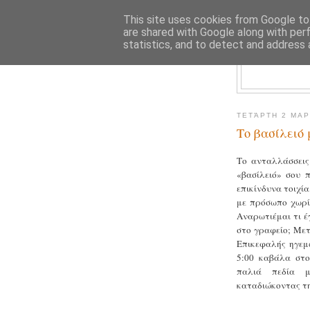
This site uses cookies from Google to 
are shared with Google along with per
statistics, and to detect and address 
ΤΕΤΆΡΤΗ 2 ΜΑΡ
Το βασίλειό 
Το ανταλλάσσεις
«βασίλειό» σου 
επικίνδυνα τοιχί
με πρόσωπο χωρί
Αναρωτιέμαι τι έ
στο γραφείο; Μετ
Επικεφαλής ηγεμ
5:00 καβάλα στ
παλιά πεδία μ
καταδιώκοντας τη