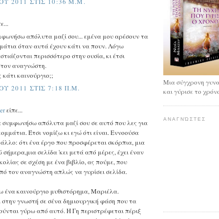
ΟΥ 2011 ΣΤΙΣ 10:36 Μ.Μ.
ε...
μφωνήσω απόλυτα μαζί σου... εμένα μου αρέσουν τα
μάτια όταν αυτά έχουν κάτι να πουν. Λόγω
στιάζονται περισσότερο στην ουσία, κι έτσι
στον αναγνώστη.
 κάτι καινούργιο;;
Μια σύγχρονη γυνα
ΟΥ 2011 ΣΤΙΣ 7:18 Π.Μ.
και γύρισε το χρόν
er
είπε...
ΑΝΑΓΝΏΣΤΕΣ
α συμφωνήσω απόλυτα μαζί σου σε αυτό που λες για
ομμάτια. Έτσι νομίζω κι εγώ ότι είναι. Εννοούσα
 άλλο: ότι ένα έργο που προσφέρεται σκόρπια, μια
 σήμερα,μια σελίδα 'κει μετά από μέρες, έχει έναν
ολίας σε σχέση με ένα βιβλίο, ας πούμε, που
από τον αναγνώστη απλώς να γυρίσει σελίδα.
ω ένα καινούργιο μυθιστόρημα, Μαριέλα.
 στην γνωστή σε σένα δημιουργική φάση που τα
ούνται γύρω από αυτό. Η Γη περιστρέφεται πέριξ