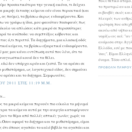
πολύ θετικό άτομο
με προσεκτικότερα την γενική εικόνα, τι δείχνει
το προτιμώ αν και 
α μικρής έκτασης κείμενα εάν είναι περιεκτικά (και
οι βουβές σκιές και
, ας πούμε), τα βρίσκω άκρως ενδιαφέροντα. Και
πλευρές των ανθρ
σω να γράφω η ίδια, μου φαινόταν πασιφανές πως
ερώτηση που απεχθ
 εύκολο να απλώσεις κάτι μικρό σε περισσότερες
ακούω από νήπιο κ
παρά το ανάποδο: να συμπτύξεις κόβοντας και
νομίζω εις αεί: "α
τας ό,τι περιττό. Τα διηγήματα, μια κλασική οδός
ανάμεσα στην Αγγλ
κτικά κείμενα, τα βρίσκω εξαιρετικά ενδιαφέροντα.
Ελλάδα, εσύ με ποι
ύ μας μου κάνει εντύπωση αυτό που λένε, ότι το
'σαι;". Είμαι Ελλην
αναγνωστικό κοινό δεν τα θέλει.
όνομα. Τόσο απλά.
 εδώ δεν υπάρχει κρύο και ζεστό. Το να αρέσει σε
ΠΡΟΒΟΛΉ ΠΛΉΡΟΥ
ο μυθιστόρημα, ως λογοτεχνικό είδος, δεν σημαίνει
ου αρέσει και το διήγημα. Συμφωνείτε;
ΟΥ 2011 ΣΤΙΣ 11:19 Μ.Μ.
ε...
ς τα μικρά κείμενα περνούν πιο εύκολα το μήνυμά
ίτερα τα κείμενα αυτά με την ανεργία καταφέρνουν
ξουν το θέμα από πολλές οπτικές γωνίες χωρίς να
.Όσον αφορά το διήγημα και το μυθιστόρημα, είμαι
ς ότι όποιος αγαπάει το καλό βιβλίο τα αγαπάει και