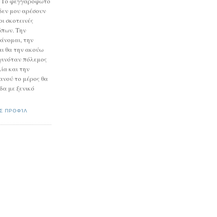
. Το φεγγαρόφωτο
δεν μου αρέσουν
 οι σκοτεινές
ώπων. Την
άνομαι, την
αι θα την ακούω
ν γινόταν πόλεμος
ία και την
ανού το μέρος θα
ίδα με ξενικό
Σ ΠΡΟΦΊΛ