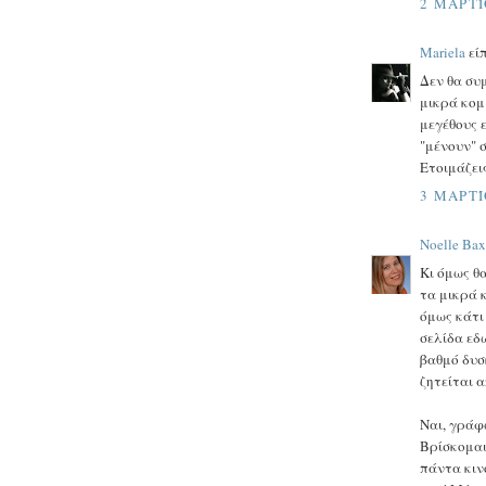
2 ΜΑΡΤΊ
Mariela
είπ
Δεν θα συ
μικρά κομ
μεγέθους ε
"μένουν" 
Ετοιμάζεις
3 ΜΑΡΤΊ
Noelle Bax
Κι όμως θ
τα μικρά κ
όμως κάτι
σελίδα εδώ
βαθμό δυσκ
ζητείται 
Ναι, γράφ
Βρίσκομαι
πάντα κιν