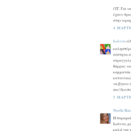
(ΥΓ. Για 
έχουν προ
στην ιεραρ
4 ΜΑΡΤΊ
Ιωάννα
είπ
καλησπέρα
σύστηνα σ
στρογγυλε
θάρρος να
κομματάκι
καταννοώ 
να βγουν 
σας!Ανυπ
5 ΜΑΡΤΊ
Noelle Bax
Η παρομοί
Ιωάννα, μ
καλά για 