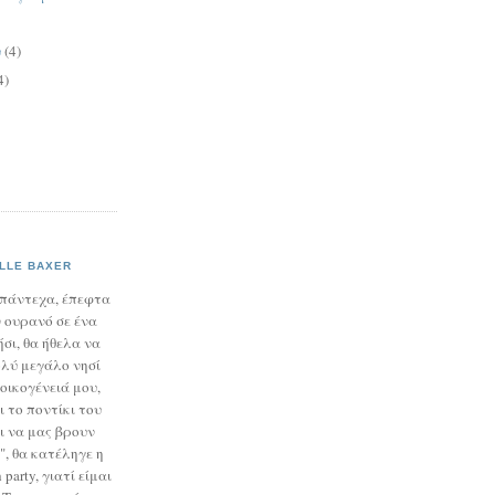
υ
(4)
4)
LLE BAXER
απάντεχα, έπεφτα
 ουρανό σε ένα
σι, θα ήθελα να
λύ μεγάλο νησί
 οικογένειά μου,
ι το ποντίκι του
ι να μας βρουν
", θα κατέληγε η
party, γιατί είμαι