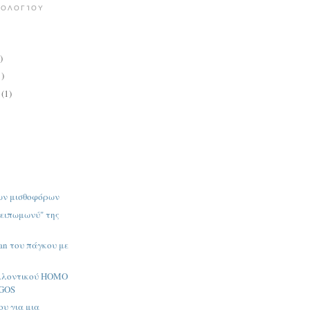
ΤΟΛΟΓΊΟΥ
)
1)
υ
(1)
ων μισθοφόρων
"ειπωμωνύ" της
lan του πάγκου με
λλοντικού ΗΟΜΟ
GOS
ου για μια