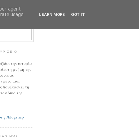
user-agent
erate usage
LEARN MORE
GOT IT
ΎΡΙΣΕ Ο
ξίδι στην ιστορία
άει τη μνήμη της
ου, και,
τρέτο μιας
 που βρίσκει τη
τον δικό της
s.gr/blogs.asp
ΓΊΩΝ ΜΟΥ