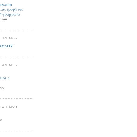
ss.com
επιστροφή του
24 γράμματα
μάδα
ΓΊΩΝ ΜΟΥ
ΑΥΛΟΥ
ΓΊΩΝ ΜΟΥ
εισε ο
νια
ΓΊΩΝ ΜΟΥ
ια