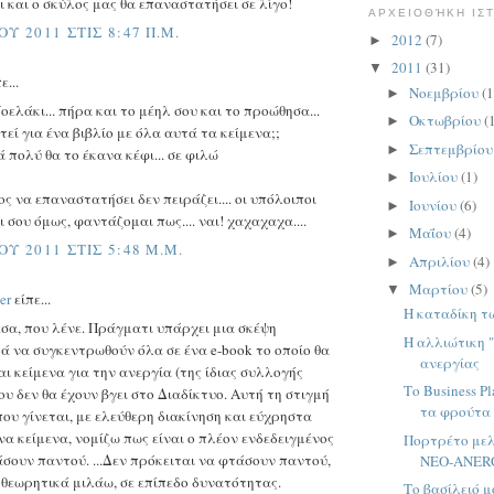
ι και ο σκύλος μας θα επαναστατήσει σε λίγο!
ΑΡΧΕΙΟΘΉΚΗ ΙΣ
ΟΥ 2011 ΣΤΙΣ 8:47 Π.Μ.
2012
(7)
►
2011
(31)
▼
ε...
Νοεμβρίου
(1
►
ελάκι... πήρα και το μέηλ σου και το προώθησα...
Οκτωβρίου
(
►
τεί για ένα βιβλίο με όλα αυτά τα κείμενα;;
Σεπτεμβρίο
►
 πολύ θα το έκανα κέφι... σε φιλώ
Ιουλίου
(1)
►
ος να επαναστατήσει δεν πειράζει.... οι υπόλοιποι
Ιουνίου
(6)
►
 σου όμως, φαντάζομαι πως.... ναι! χαχαχαχα....
Μαΐου
(4)
►
ΟΥ 2011 ΣΤΙΣ 5:48 Μ.Μ.
Απριλίου
(4)
►
Μαρτίου
(5)
▼
er
είπε...
Η καταδίκη τ
έσα, που λένε. Πράγματι υπάρχει μια σκέψη
Η αλλιώτικη 
ά να συγκεντρωθούν όλα σε ένα e-book το οποίο θα
ανεργίας
αι κείμενα για την ανεργία (της ίδιας συλλογής
Το Business P
ου δεν θα έχουν βγει στο Διαδίκτυο. Αυτή τη στιγμή
τα φρούτα
που γίνεται, με ελεύθερη διακίνηση και εύχρηστα
α κείμενα, νομίζω πως είναι ο πλέον ενδεδειγμένος
Πορτρέτο με
άσουν παντού. ...Δεν πρόκειται να φτάσουν παντού,
ΝΕΟ-ΑNER
, θεωρητικά μιλάω, σε επίπεδο δυνατότητας.
Το βασίλειό μ